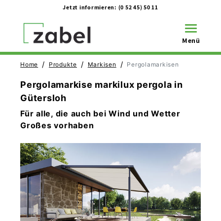
Jetzt informieren:
(0 52 45) 50 11
Toggle na
Menü
/
/
/
Home
Produkte
Markisen
Pergolamarkisen
Pergolamarkise markilux pergola in
Gütersloh
Für alle, die auch bei Wind und Wetter
Großes vorhaben