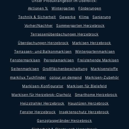
Unser Produktangebot im Überblick:
Aktionen %
Wintergarten
Förderungen
Technik & Sicherheit
Gewerke
Klima
Sanierung
Vorher/Nachher
Sommergarten Herzebrock
Terrassenüberdachungen Herzebrock
Überdachungen Herzebrock
Markisen Herzebrock
Terrassen- und Balkonmarkisen
Wintergartenmarkisen
Fenstermarkisen
Pergolamarkisen
Freistehende Markisen
Seitenmarkisen
Großflächenbeschattung
Markisenstoffe
markilux Tuchfinder
colour on demand
Markisen-Zubehör
Markisen-Konfigurator
Markisen für Bielefeld
Markisen für Herzebrok-Clarholz
Smarthome Herzebrock
Heizstrahler Herzebrock
Haustüren Herzebrock
Fenster Herzebrock
Insektenschutz Herzebrock
Ganzglasgeländer Herzebrock