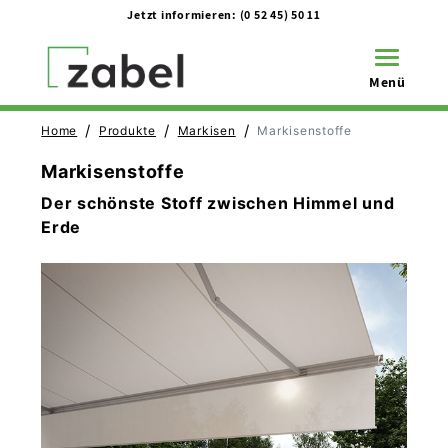
Jetzt informieren:
(0 52 45) 50 11
Toggle na
Menü
/
/
/
Home
Produkte
Markisen
Markisenstoffe
Markisenstoffe
Der schönste Stoff zwischen Himmel und
Erde