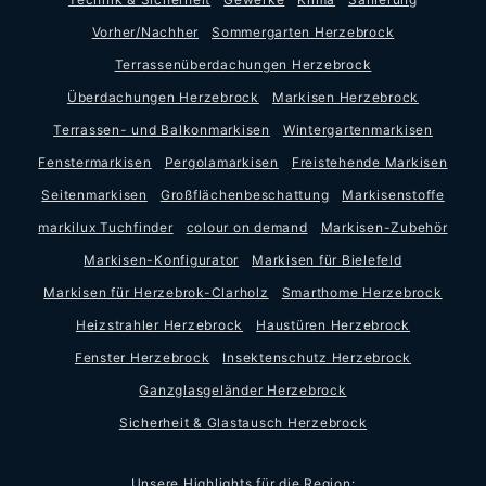
Vorher/Nachher
Sommergarten Herzebrock
Terrassenüberdachungen Herzebrock
Überdachungen Herzebrock
Markisen Herzebrock
Terrassen- und Balkonmarkisen
Wintergartenmarkisen
Fenstermarkisen
Pergolamarkisen
Freistehende Markisen
Seitenmarkisen
Großflächenbeschattung
Markisenstoffe
markilux Tuchfinder
colour on demand
Markisen-Zubehör
Markisen-Konfigurator
Markisen für Bielefeld
Markisen für Herzebrok-Clarholz
Smarthome Herzebrock
Heizstrahler Herzebrock
Haustüren Herzebrock
Fenster Herzebrock
Insektenschutz Herzebrock
Ganzglasgeländer Herzebrock
Sicherheit & Glastausch Herzebrock
Unsere Highlights für die Region: