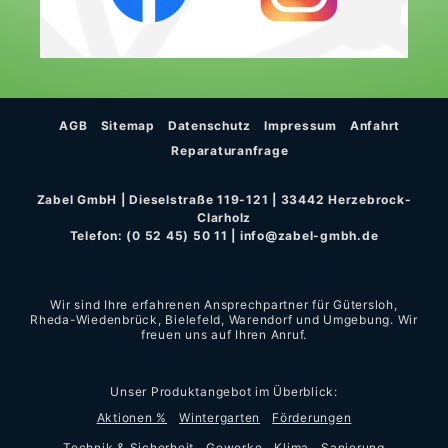
AGB
Sitemap
Datenschutz
Impressum
Anfahrt
Reparaturanfrage
Zabel GmbH | Dieselstraße 119-121 | 33442 Herzebrock-
Clarholz
Telefon:
(0 52 45) 50 11
|
info@zabel-gmbh.de
Wir sind Ihre erfahrenen Ansprechpartner für Gütersloh,
Rheda-Wiedenbrück, Bielefeld, Warendorf und Umgebung. Wir
freuen uns auf Ihren Anruf.
Unser Produktangebot im Überblick:
Aktionen %
Wintergarten
Förderungen
Technik & Sicherheit
Gewerke
Klima
Sanierung