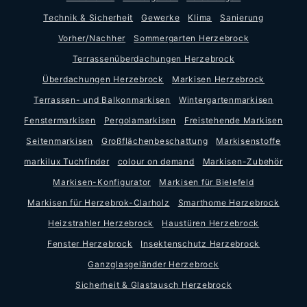
Technik & Sicherheit
Gewerke
Klima
Sanierung
Vorher/Nachher
Sommergarten Herzebrock
Terrassenüberdachungen Herzebrock
Überdachungen Herzebrock
Markisen Herzebrock
Terrassen- und Balkonmarkisen
Wintergartenmarkisen
Fenstermarkisen
Pergolamarkisen
Freistehende Markisen
Seitenmarkisen
Großflächenbeschattung
Markisenstoffe
markilux Tuchfinder
colour on demand
Markisen-Zubehör
Markisen-Konfigurator
Markisen für Bielefeld
Markisen für Herzebrok-Clarholz
Smarthome Herzebrock
Heizstrahler Herzebrock
Haustüren Herzebrock
Fenster Herzebrock
Insektenschutz Herzebrock
Ganzglasgeländer Herzebrock
Sicherheit & Glastausch Herzebrock