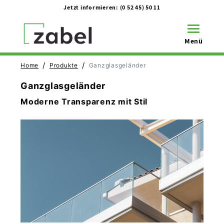
Jetzt informieren:
(0 52 45) 50 11
Toggle na
Menü
/
/
Home
Produkte
Ganzglasgeländer
Ganzglasgeländer
Moderne Transparenz mit Stil