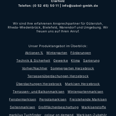
Clarholz
Telefon:
(0 52 45) 50 11
|
info@zabel-gmbh.de
Wir sind Ihre erfahrenen Ansprechpartner für Gütersloh,
Rheda-Wiedenbrück, Bielefeld, Warendorf und Umgebung. Wir
freuen uns auf Ihren Anruf.
Unser Produktangebot im Überblick:
Aktionen %
Wintergarten
Förderungen
Technik & Sicherheit
Gewerke
Klima
Sanierung
Vorher/Nachher
Sommergarten Herzebrock
Terrassenüberdachungen Herzebrock
Überdachungen Herzebrock
Markisen Herzebrock
Terrassen- und Balkonmarkisen
Wintergartenmarkisen
Fenstermarkisen
Pergolamarkisen
Freistehende Markisen
Seitenmarkisen
Großflächenbeschattung
Markisenstoffe
markilux Tuchfinder
colour on demand
Markisen-Zubehör