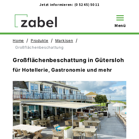
Jetzt informieren:
(0 52 45) 50 11
Toggle na
Menü
/
/
/
Home
Produkte
Markisen
Großflächenbeschattung
Großflächenbeschattung in Gütersloh
für Hotellerie, Gastronomie und mehr